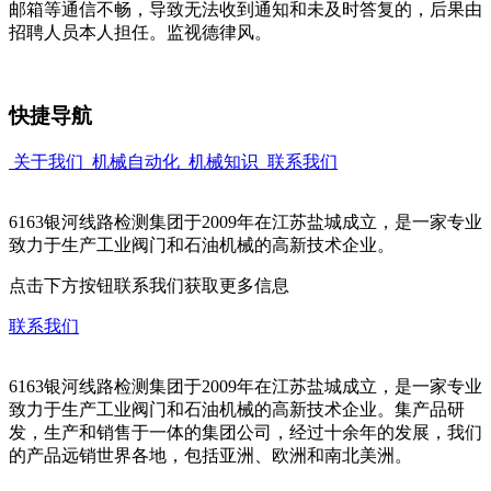
邮箱等通信不畅，导致无法收到通知和未及时答复的，后果由
招聘人员本人担任。监视德律风。
快捷导航
关于我们
机械自动化
机械知识
联系我们
6163银河线路检测集团于2009年在江苏盐城成立，是一家专业
致力于生产工业阀门和石油机械的高新技术企业。
点击下方按钮联系我们获取更多信息
联系我们
6163银河线路检测集团于2009年在江苏盐城成立，是一家专业
致力于生产工业阀门和石油机械的高新技术企业。集产品研
发，生产和销售于一体的集团公司，经过十余年的发展，我们
的产品远销世界各地，包括亚洲、欧洲和南北美洲。