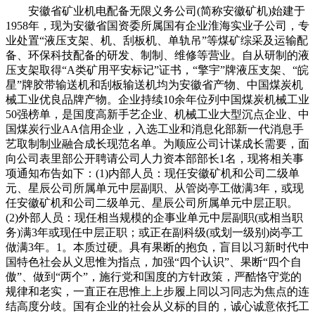
安徽省矿业机电配备无限义务公司(简称安徽矿机)始建于
1958年，现为安徽省国资委所属国有企业淮海实业子公司，专
业处置“液压支架、机、刮板机、单轨吊”等煤矿综采及运输配
备、环保科技配备的研发、制制、维修等营业。自从研制的液
压支架取得“A类矿用平安标记”证书，“擎宇”牌液压支架、“皖
星”牌胶带输送机和刮板输送机均为安徽省产物、中国煤炭机
械工业优良品牌产物。企业持续10余年位列中国煤炭机械工业
50强榜单，是国度高新手艺企业、机械工业大型沉点企业、中
国煤炭行业AA信用企业，入选工业和消息化部新一代消息手
艺取制制业融合成长现范名单。为顺应公司计谋成长需要，面
向公司表里部公开聘请公司人力资本部部长1名，现将相关事
项通知布告如下：(1)内部人员：现任安徽矿机和公司二级单
元、星辰公司所属单元中层副职、从管岗亭工做满3年，或现
任安徽矿机和公司二级单元、星辰公司所属单元中层正职。
(2)外部人员：现任相当规模的企事业单元中层副职(或相当职
务)满3年或现任中层正职；或正在副科级(或划一级别)岗亭工
做满3年。1。本质过硬。具有果断的抱负，盲目以习新时代中
国特色社会从义思惟为指点，加强“四个认识”、果断“四个自
傲”、做到“两个”，施行党和国度的方针政策，严酷恪守党的
规律和老实，一直正在思惟上上步履上同以习同志为焦点的连
结高度分歧。国有企业的社会从义标的目的，诚心诚意依托工