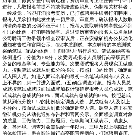
历审查工做贯穿整个聘请过程，资历审查可正在任何一个环节
进行，凡取报名前提不符或供给虚假消息、伪制相关材料者，
一经发觉，当即打消报考资历，已打点聘用手续者打消聘用，
报考人员承担由此发生的一切后果。审查后，确认报考人数取
聘请岗亭数的比例不低于4！1，报考人数取聘请岗亭数达不到
4！1的比例，打消聘请岗亭。通过资历审查的报名人员名单经
公司聘请工做带领小组会议审议后，正在安徽矿机办公从动化
通知布告栏和官网公示。(四)本质测试。本次聘请的本质测试
采纳笔试+面试的体例，时间和地址另行通知。笔试采纳答卷
体例进行，分值为100分，次要测试报考人员履行岗亭职责所
必备的根基学问、专业能力等。次要测试报考人员现实工做能
力。按照笔试成就从到低分的挨次，按照1：3的比例，确定面
试入围人员。如进入面试名单的最初一名笔试成就有2人及以
上不异的，则一并进入面试。(五)确定调查对象。报考人员总
成就按笔试成就取面试成就加权计较确定报考人员总成就，笔
试成就占总成就的40%，面试成就占总成就的60%。按照总成
就从到低分按1！2的比例确定调查人选，总成就有2人及以上
不异的，按面试成就从到低分确定调查人选。调查人选正在安
徽矿机办公从动化通知布告栏和官网公示。全面领会调查对象
的质量、工做能力、工做履历、任职期间工做表示、清廉从
业、等环境。调查对象需供给一年以内、三甲及以上病院出具
的体检演讲，患有影响履行岗亭职责疾病的，打消聘用资历。