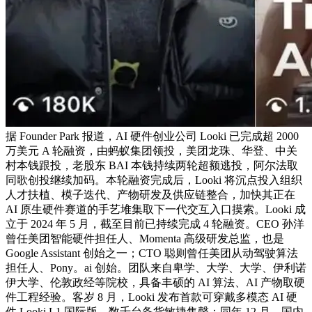
据 Founder Park 报道，AI 硬件创业公司 Looki 已完成超 2000
万美元 A 轮融资，由蚂蚁集团领投，美团龙珠、华登、中关
村本钱跟投，老股东 BAI 本钱持续两轮超额逃投，阿尔法取
同歌创投继续加码。本轮融资完成后，Looki 将沉点投入组织
人才扶植、模子迭代、产物研发及供应链整合，加快其正在
AI 原生硬件赛道的手艺堆集取下一代交互入口摸索。Looki 成
立于 2024 年 5 月，截至目前已持续完成 4 轮融资。CEO 孙洋
曾任美团智能硬件担任人、Momenta 高级研发总监，也是
Google Assistant 创始之一；CTO 聪则曾任美团从动驾驶算法
担任人、Pony。ai 创始。团队来自卑学、大学、大学、伊利诺
伊大学、伦敦政经等院校，具备丰硕的 AI 算法、AI 产物取硬
件工程经验。客岁 8 月，Looki 发布首款可穿戴多模态 AI 硬
件 Looki L1 国际版，数千台备货敏捷售罄；同年 12 月，国内