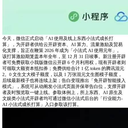
今天，微信正式启动「AI 使用及线上东西小法式成长打
算」，为开辟者供给云开辟资本、AI 算力、流量激励及贸易
化支撑，旨正在鞭策 2026 年成为「小法式 AI 使用元年」。
该打算激励期笼盖本年全年，至 12 月 31 日竣事。新注册开辟
者可免费获取小我版微信云开辟 6 个月利用权，现有开辟者则
可领取大额资本抵扣券；免费供给合计 1 亿 token 的腾讯混元
2。0 文生文大模子额度，以及 1 万张混元文生图模子额度，
后续最新模子也将连续上架；告白变现推出「免开辟智能接入
模式」，系统可从动阐发小法式页面并保举告白位，支撑开辟
者及时预览取一键上线。参取体例上，所上东西、AI 原生及
文娱类小法式开辟者均可通过微信小法式后台的「行业能力-
AI 小法式成长打算」入口参取该打算。