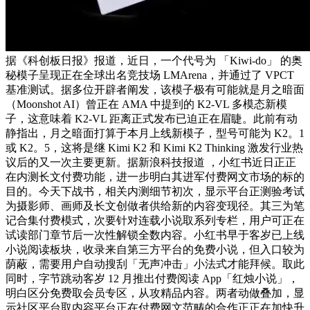
据《科创板日报》报道，近日，一个代号为 「Kiwi-do」 的奥
秘模子呈现正在全球出名竞技场 LMArena，并通过了 VPCT
基准测试。据多位开辟者阐发，该模子极有可能就是月之暗面
（Moonshot AI）曾正在 AMA 中提到的 K2-VL 多模态新模
子，这意味着 K2-VL 距离正式发布已迫正在眉睫。此前有动
静指出，月之暗面打算于本月上线新模子，型号可能为 K2。1
或 K2。5，这将是继 Kimi K2 和 Kimi K2 Thinking 激发行业热
议后的又一次主要更新。据新浪科技报道 ，小红书近日正正
在内测长文付费功能，进一步明白其进军付费网文市场的标的
目的。今天下战书，相关内测细节初次，显示平台正测验考试
为摄影师、画师及长文创做者供给新的内容变现径。其三为笔
记合集付费模式，次要针对连载小说取系列专栏，用户可正在
试读部门章节后一次性解锁全数内容。小红书早于客岁已上线
小说阅读板块，收录来自第三方平台的免费小说，但入口较为
荫蔽，需要用户自动搜刮「无声冲击」小法式才能拜候。取此
同时，字节跳动客岁 12 月推出付费阅读 App「红烛小说」，
明白区分免费取会员专区，从攻精品内容。两者动做叠加，显
示社区平台取内容平台正在付费网文范畴的合作正正在加快升