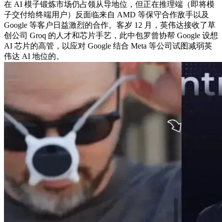
在 AI 模子锻炼市场仍占领从导地位，但正在推理端（即将模
子交付给终端用户）反面临来自 AMD 等保守合作敌手以及
Google 等客户日益激烈的合作。客岁 12 月，英伟达接收了草
创公司 Groq 的人才和芯片手艺，此中包罗曾协帮 Google 设想
AI 芯片的高管，以应对 Google 结合 Meta 等公司试图减弱英
伟达 AI 地位的。