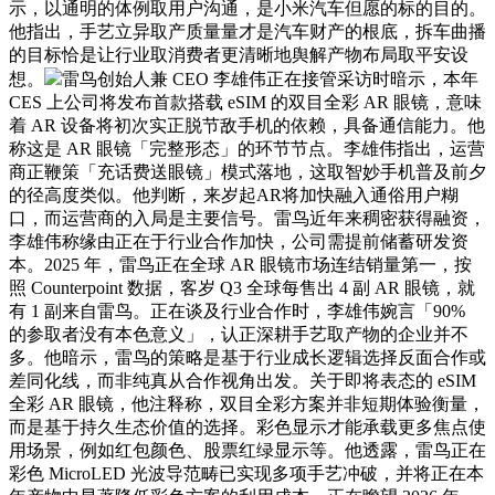
示，以通明的体例取用户沟通，是小米汽车但愿的标的目的。
他指出，手艺立异取产质量量才是汽车财产的根底，拆车曲播
的目标恰是让行业取消费者更清晰地舆解产物布局取平安设
想。
雷鸟创始人兼 CEO 李雄伟正在接管采访时暗示，本年
CES 上公司将发布首款搭载 eSIM 的双目全彩 AR 眼镜，意味
着 AR 设备将初次实正脱节敌手机的依赖，具备通信能力。他
称这是 AR 眼镜「完整形态」的环节节点。李雄伟指出，运营
商正鞭策「充话费送眼镜」模式落地，这取智妙手机普及前夕
的径高度类似。他判断，来岁起AR将加快融入通俗用户糊
口，而运营商的入局是主要信号。雷鸟近年来稠密获得融资，
李雄伟称缘由正在于行业合作加快，公司需提前储蓄研发资
本。2025 年，雷鸟正在全球 AR 眼镜市场连结销量第一，按
照 Counterpoint 数据，客岁 Q3 全球每售出 4 副 AR 眼镜，就
有 1 副来自雷鸟。正在谈及行业合作时，李雄伟婉言「90%
的参取者没有本色意义」，认正深耕手艺取产物的企业并不
多。他暗示，雷鸟的策略是基于行业成长逻辑选择反面合作或
差同化线，而非纯真从合作视角出发。关于即将表态的 eSIM
全彩 AR 眼镜，他注释称，双目全彩方案并非短期体验衡量，
而是基于持久生态价值的选择。彩色显示才能承载更多焦点使
用场景，例如红包颜色、股票红绿显示等。他透露，雷鸟正在
彩色 MicroLED 光波导范畴已实现多项手艺冲破，并将正在本