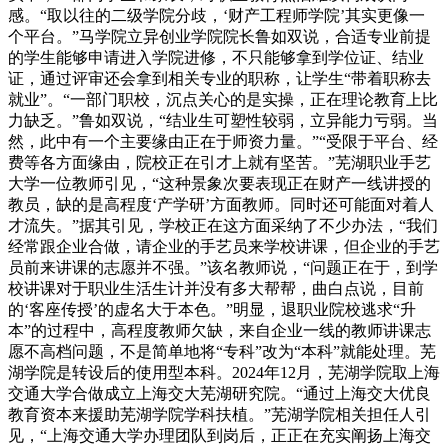
感。“取以往的二级学院分歧，‘财产工程师学院’其实更像一
个平台。”马学院立异创业学院院长鲁如双说，合适专业前提
的学生能够申请进入学院进修，不只能够拿到学位证、结业
证，通过评审还会拿到相关专业的职称，让学生“带着职称去
就业”。“一部门职校，沉点关心的是实操，正在理论教育上比
力缺乏。”鲁如双说，“结业生可塑性较弱，立异能力亏弱。当
然，此中有一个主要缘由正在于师资力量。”“受限于平台、经
费等各方面缘由，院校正在引才上就有坚苦。”芜湖职业手艺
大学一位教师引见，“这种景象次要表现正在财产一线讲授的
教员，缺的是高程度‘产学研’方面教师。同时还可能面对着人
才流失。”据其引见，学校正在这方面采纳了不少办法，“我们
经常跟企业合做，请企业的手艺员来学校讲课，但企业的手艺
员前来讲课的志愿并不强。”该名教师说，“问题正在于，到学
校讲课对于职业生活生计并没有多大帮帮，曲白点说，目前
的‘客座传授’的虚名大于本色。”明显，退职业院校逃求“升
本”的过程中，高程度教师欠缺，来自企业一线的教师讲课志
愿不高档问题，不是简单地将“专科”改为“本科”就能处理。芜
湖学院是转设后的使用型本科。2024年12月，芜湖学院取上海
交通大学合做成立上海交大芜湖研究院。“通过上海交大优良
教育资本来援助芜湖学院学科扶植。”芜湖学院相关担任人引
见，“上海交通大学办理团队到岗后，正正在充实阐扬上海交