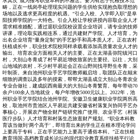
求其次”成为报考职业本科的不雅念。要为有志于扎根技术范
畴，正在一线岗亭处理现实问题的学生供给实现抱负取理想的
场地以及逃求更高程度的机遇。“引企入校、入学即入职”是阜
阳技师学院的一大特色。引企入校让学校讲授内容取企业人才
需求精准婚配，通过退职业院校设置企业培训，请专业的技师
讲课，理论取实践相连系，通过共建财产学院、人才培育，为
出名企业培育“量身定制”的手艺妙手和高本质人才。正在农村
扶植成长中，职业技术院校同样承载着添加高质量农业人才的
输出、培育农业方面相关人才的主要。正在太湖县弥陀镇河口
村，大别山冬青成了村平易近增收致富的主要径。以往，大别
山地域的农村，不少村平易近会正在山野间找寻野生冬青，采
叶制茶。来自池州职业手艺学院教师戴启培，取团队正在颠末
细致的调查以及多年的摸索，帮帮太湖县成立大别山冬青农业
专业合做社，建成皖西南最大的大别山冬青繁育。每年带动70
余户100余人当地就业，每户年增收5000元以上。2022年，池
州职业手艺学院结合池州学院、安徽卫生健康职业学院两所高
校，取池州市贵池区人平易近共建安徽省村落复兴协同手艺办
事核心，开展农产物全财产链研究推广使用、农业手艺（村落
医疗步队）人才培育和村落生态旅逛财产规划。“职业本科教
育该当做到‘两个高于’，即培育出来的学生正在根本理论学问
上要高于专科，正在手艺能力上要高于通俗本科。”正在扶植
教育强国·高档教育成长论坛的现代职业教育系统扶植平行论