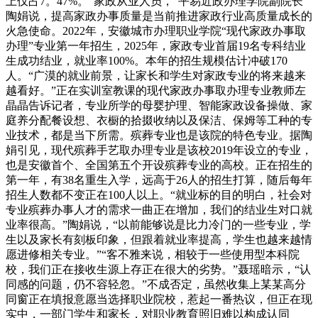
上仅占7。47%。“家政从业人员，”平易近政办理学院副院长
陶娟说，提高家政办事质量是当前推进家政行业高质量成长的
火急使命。2022年，安徽城市办理职业学院“现代家政办事取
办理”专业第一年招生，2025年，家政专业首届19名专科结业
生成功结业，就业率100%。本年的招生规模估计冲破170
人。“广漠的就业前景，让家长和学生对家政专业的将来越来
越看好。”正在实训室教课的现代家政办事取办理专业教师左
晶晶告诉记者，专业所学的母婴护理、智能家政设备操做、家
庭养分配餐设想、衣橱的拾掇收纳以及保洁、保姆等工种的专
业技术，都是当下所需。殡葬专业也是该院的特色专业。据陶
娟引见，现代殡葬手艺取办理专业是该校2019年设立的专业，
也是安徽首个、全国第五个开设殡葬专业的高校。正在招生的
第一年，有38名重生入学，远高于26人的招生打算，随后每年
招生人数都不变正在100人以上。“就业标的目的明白，社会对
专业殡葬办事人才的需求一曲正在增加，我们的结业生对口就
业率很高。”陶娟说，“以前能够说是比力冷门的一些专业，学
生以及家长有刻板印象，但跟着就业率提高，学生也越来越情
愿进修相关专业。”“客不雅来说，相较于一些使用型本科院
校，我们正在接收生源上存正在很大的劣势。”聂瑶暗示，“认
同感的问题，仍不容轻忽。”不成否定，虽然收集上某某高分
同窗正在填报意愿当选择职业院校，惹起一番热议，但正在现
实中，一部门学生和家长，对职业教育照旧难以构成认同