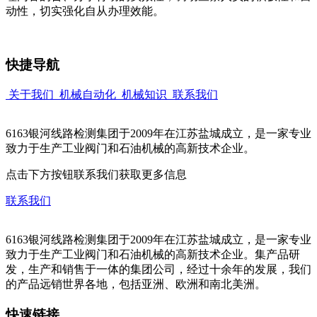
动性，切实强化自从办理效能。
快捷导航
关于我们
机械自动化
机械知识
联系我们
6163银河线路检测集团于2009年在江苏盐城成立，是一家专业
致力于生产工业阀门和石油机械的高新技术企业。
点击下方按钮联系我们获取更多信息
联系我们
6163银河线路检测集团于2009年在江苏盐城成立，是一家专业
致力于生产工业阀门和石油机械的高新技术企业。集产品研
发，生产和销售于一体的集团公司，经过十余年的发展，我们
的产品远销世界各地，包括亚洲、欧洲和南北美洲。
快速链接