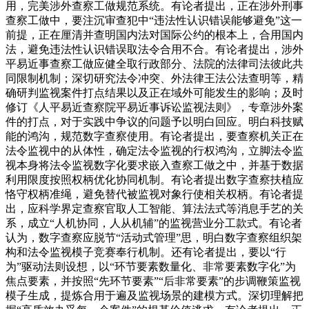
用，完美涉外查察工做规范系统。有论者提出，正在涉外刑事
查察工做中，要注沉审查犯中“违法性认识错误能够避免”这一
前提，正在厘清并查明国内法对国际公约的根本上，合用国内
法，避免违法性认识错误取法令合用不合。有论者提出，涉外
平易近事查察工做应健全取行政部分、法院的法律司法彼此共
同限制机制；深切研究法令冲突、外法律王法公法查明等，精
确研判监视案件打点结果以及正在域外可能发生的影响；及时
修订《人平易近查察院平易近事诉讼监视法则》，专章涉外案
件的打点，对于实践中争议的问题予以明白回应。明白科技赋
能的鸿沟，规范数字查察使用。有论者提出，要查察机关正在
法令监视中的从体性，确定法令监视的行权鸿沟，立脚法令监
视本身将法令监视数字化要求嵌入查察工做之中，并基于数据
利用限度按照权柄优化协同机制。有论者提出数字查察扶植应
恪守权柄准绳，避免替代被监视对象行使相关权柄。有论者提
出，应科学界定查察官取人工智能、算法法式等消息手艺的关
系，成立“人机协同，人从机辅”的监视营业分工款式。有论者
认为，数字查察应脱节“活动式管理”思，明白数字查察组织架
构和法令监视模子竞赛奉行机制。还有论者提出，要以“行
为”驱动法则设想，以“环节要素数量化、非常要素数字化”为
焦点要素，并按照“先环节要素”“后非常要素”的步调鞭策监视
模子生成，提炼合用于遍及监视场景的建模方式。深切理解把