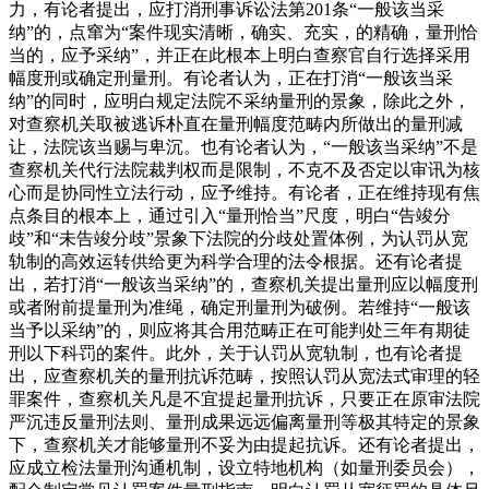
力，有论者提出，应打消刑事诉讼法第201条“一般该当采
纳”的，点窜为“案件现实清晰，确实、充实，的精确，量刑恰
当的，应予采纳”，并正在此根本上明白查察官自行选择采用
幅度刑或确定刑量刑。有论者认为，正在打消“一般该当采
纳”的同时，应明白规定法院不采纳量刑的景象，除此之外，
对查察机关取被逃诉朴直在量刑幅度范畴内所做出的量刑减
让，法院该当赐与卑沉。也有论者认为，“一般该当采纳”不是
查察机关代行法院裁判权而是限制，不克不及否定以审讯为核
心而是协同性立法行动，应予维持。有论者，正在维持现有焦
点条目的根本上，通过引入“量刑恰当”尺度，明白“告竣分
歧”和“未告竣分歧”景象下法院的分歧处置体例，为认罚从宽
轨制的高效运转供给更为科学合理的法令根据。还有论者提
出，若打消“一般该当采纳”的，查察机关提出量刑应以幅度刑
或者附前提量刑为准绳，确定刑量刑为破例。若维持“一般该
当予以采纳”的，则应将其合用范畴正在可能判处三年有期徒
刑以下科罚的案件。此外，关于认罚从宽轨制，也有论者提
出，应查察机关的量刑抗诉范畴，按照认罚从宽法式审理的轻
罪案件，查察机关凡是不宜提起量刑抗诉，只要正在原审法院
严沉违反量刑法则、量刑成果远远偏离量刑等极其特定的景象
下，查察机关才能够量刑不妥为由提起抗诉。还有论者提出，
应成立检法量刑沟通机制，设立特地机构（如量刑委员会），