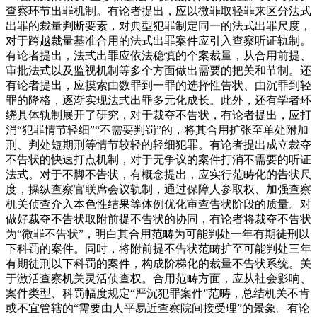
查察环节出罪机制。有论者提出，应以微罪取轻罪来区分法式
出罪的裁量判断要素，对典型犯罪制定同一的法式出罪尺度，
对于跨越裁量基准合用的法式出罪案件应引入查察听证轨制。
有论者提出，法式出罪应依法稳慎的个案裁量，从合用前提、
审批法式以及监视机制等多个方面做出需要的把关和节制。还
有论者提出，应摸索由数罪到一罪的选择性告状、由沉罪到轻
罪的降格，逐渐实现法式出罪多元化成长。此外，还有学者环
绕具体轨制展开了研究，对于裁夺不告状，有论者提出，应打
消“犯罪情节轻细”“不需要判罚”的，将其合用扩张至单处附加
刑、判处短期刑等情节较轻的轻细犯罪。有论者提出成立裁夺
不告状的快速打点机制，对于无争议的案件打消不需要的听证
法式。对于不脚不告状，有概念提出，应实行范畴化的告状尺
度，操纵查察官联席会议轨制，通过保障人参取权、加强查察
机关侦查介入本色性结果等体例优化审查告状阶段的质量。对
做好裁夺不告状取附前提不告状的协同，有论者将裁夺不告状
为“微罪不告状”，明白其合用范畴为可能判处一年有期徒刑以
下科罚的案件。同时，将附前提不告状范畴扩至可能判处三年
有期徒刑以下科罚的案件，构成阶梯化的裁量不告状系统。关
于激活查察机关灵活侦查权。合用范畴方面，应从社会影响、
案件类型、科罚幅度规定“严沉犯罪案件”范畴，总结机关不肯
或不宜管辖的“需要由人平易近查察院间接受理”的景象。有论