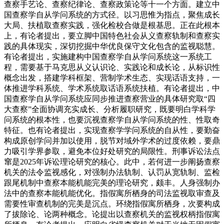
查察手艺论、查察纪律论、查察政策论等十一个方面。建立中
国查察学自从学问系统的方式径。以习思惟为指点，聚焦成长
大局、扶植取查察实践，强化检校合做是根基思。正在此根本
上，有论者提出，要立脚中国特色社会从义查察轨制和查察实
践的具体现实，深切挖掘中华优良保守文化包含的监视聪慧。
有论者提出，实施建构中国查察学自从学问系统这一系统工
程，需要基于马克思从义认识论、实践论和成长论，从标识性
概念出发，搭建学科框架、营制学术生态、实现话语支持，一
体推进学科系统、学术系统取话语系统扶植。有论者提出，中
国查察学自从学问系统应同步推进查察营业的具体研究取“四
大查察”全面协调充实成长、分析履职研究，既要明白学科学
问系统的根本性，也要沉视查察学自从学问系统的性、性取奇
特征。也有论者提出，实现查察学学问系统的自从性，要勤奋
构成原创学问并加以使用，脱节对域外学术的过度依赖，要鼎
力吸引学界参取，避免本位好处研究的局限性。刑事诉讼法点
窜是2025年诉讼理论研究的核心。此中，若何进一步阐扬查察
机关的法令监视感化，对强制办法轨制、认罚从宽轨制、监检
跟尾机制中查察本能机能完美的理论研究，颇丰。人身强制办
法中的查察本能机能优化。指假寓所栖身的司法监视取审查及
需要性审查机制的完美是沉点。环绕指假寓所栖身，次要构成
了拔除论、论两种概念。论提出以查察机关的监视权柄指假寓