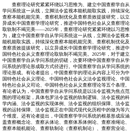
查察理论研究紧紧环绕以习思惟为、建立中国查察学自从
学问系统这一从线，立脚法令监视本能机能取实践，持续深化
查察本能机能完美、查察机制优化及查察质效提拔研究，以立
异成长中国查察学理论研究，推进中国特色社会从义查察理论
取轨制不竭完美——2025年，查察理论研究紧紧环绕以习思惟
为，建立中国查察学自从学问系统这一从线，立脚法令监视本
能机能取实践，持续深化查察本能机能完美、查察机制优化及
查察质效提拔研究，以立异成长中国查察学理论研究，推进中
国特色社会从义查察理论取轨制不竭完美。2025年，对于建立
中国查察学自从学问系统的切磋，次要环绕中国查察学自从学
问系统的理论形成取方式径进行。中国查察学自从学问系统的
理论形成。有论者提出，中国查察学的理论从内容上可分为中
国特色社会从义理论、中国特色社会从义法令监视理论、中国
特色社会从义司论、中国特色社会从义查察理论等五个条理。
有论者认为，中国查察学自从学问系统是以法令监视为焦点范
围的理论框架，具体包罗法令监视的轨制逻辑、法令监视的科
学内涵、法令监视的实现体例、法令监视的组织保障、法令监
视的运转保障、法令监视正在中国式现代化历程中的做为等六
个维度。还有论者提出，中国查察学学问系统的根基形成应涵
盖查察概念论、查察从体论、查察体系体例论、查察准绳论、
查察本能机能论、查察轨制论（查察机制论）、查察营业论、