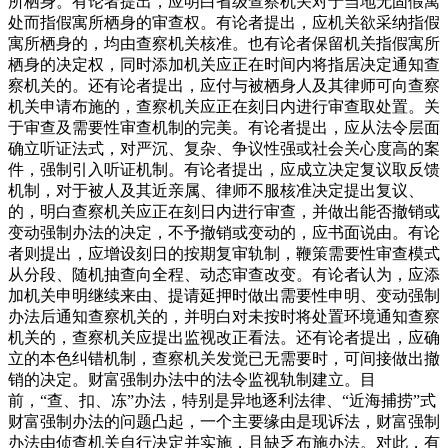
所栖身。有论者提出，应明白省级查察机关对于当地无固假寓
处而指假寓所栖身的审查权。有论者提出，应机关欲采纳指假
寓所栖身的，均由查察机关核准。也有论者保留机关指假寓所
栖身的决定权，同时添加机关应正在时间内将指居决定通知查
察机关的。还有论者提出，应付与被栖身人及其律师可向查察
机关申请布施的，查察机关应正在刻日内进行审查取处置。关
于审查及需要性审查机制的完美。有论者提出，应从法令层面
确立听证法式，对严沉、复杂、争议性强或社会关心度高的案
件，强制引入听证机制。有论者提出，应成立决定复议取反馈
机制，对于被人及其近亲属、律师不服核准决定提出复议、
的，明白查察机关应正在刻日内进行审查，并做出能否撤销或
变动强制办法的决定，不予撤销或变动的，应书面说由。有论
者则提出，应增设刻日的按期复审轨制，鞭策需要性审查模式
从分段、随机抽查向全程、动态审查改变。有论者认为，应添
加机关申明继续来由、提请延押时做出需要性申明、变动强制
办法后通知查察机关的，并明白对未按时将处置环境通知查察
机关的，查察机关应提出监视改正看法。还有论者提出，应确
立的本色纠错机制，查察机关发觉已无需要时，可间接做出撤
销的决定。财富强制办法中的法令监视轨制建立。目
前，“查、扣、冻”办法，特别是异地逐利法律、“近海捕捞”式
财富强制办法的问题凸起，一个主要缘由是现诉法，财富强制
办法由侦查机关自行决定并实施，且缺乏布施办法。对此，有