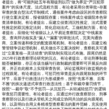
者提出，将“可能判处五年有期徒刑以罚”做为界定“严沉犯罪
案件”的实体尺度。法式流程方面，有论者采用分类审批+存案
审查的复合型法式节制模式，通俗案件考虑由设区的市查察院
行使立案决定权，报省级院存案；特殊案件成立省级院本色审
查清单轨制。有论者提出，应建立侦查消沉性推定、法式需要
性推定的双沉推定法则，简化启动法式。工做机制方面，有论
者提出，应细化“经省级以上人平易近查察院决定”中线索发
觉、查询拜访核实及“漏人”“漏案”的审批法式，完美沟通协
商、立案传递和移交的配套跟尾机制。有论者提出，应建立检
警管辖争议处理机制，机关做出不立案决按时，查察机关可通
过“立案复核—灵活侦查”的双轨制实现法式布施。跟尾仍然是
2025年行政查察理论研究的沉点。有论者提出，非论刑事制裁
能否被解除，存正在该当赐与行政制裁的需要即可开展反向跟
尾，并正在此根本上实现审查告状、诉讼监视和行政监视的全
过程跟尾。有论者提出，可惩罚性审查是反向跟尾轨制的环节
环节，应基于行政违法行为形成要件，按照“先客不雅、后客
不雅”的挨次递进式审查行政违法性；基于和裁夺量罚情节，
按照“—裁夺”取“不予惩罚—从沉惩罚—从轻减轻惩罚”的逻辑
审查惩罚需要性。有论者提出，应通过外行政查察部分、刑事
查察部分以及行政从管机关之间成立协同共治的反向跟尾机
制，以及明白合用义务精准型查察看法的案件范畴，充实使用