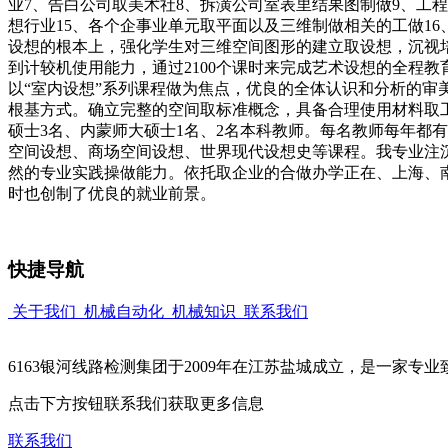
业7、告白公司取美术社8、拆潢公司室表里结果图制做9、工程
想行业15、各个企事业单元取平面以及三维制做相关的工做1
设想的根本上，强化学生对三维空间图形的建立取设想，沉视
到计较机使用能力，通过2100个课时来完成艺术设想的全程
以“室内设想”系列课程做为焦点，优良的全体认识和分析的
根基方式。确立完整的空间取标准概念，具备合理使用材料取
硕士3名、内蒙师大硕士1名、2名本科教师。每名教师每年都
空间设想、商场空间设想、世界现代设想史等课程。我专业注沉
然的专业实践操做能力。依托取企业的合做办学正在、上海、
时也创制了优良的就业前景。
快捷导航
关于我们
机械自动化
机械知识
联系我们
6163银河线路检测集团于2009年在江苏盐城成立，是一家
点击下方按钮联系我们获取更多信息
联系我们