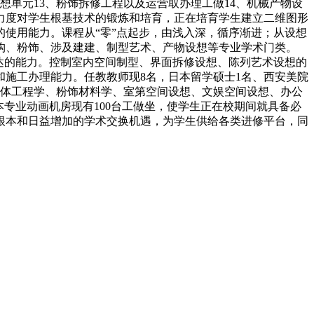
设想单元13、粉饰拆修工程以及运营取办理工做14、机械产物设
鼎力度对学生根基技术的锻炼和培育，正在培育学生建立二维图形
使用能力。课程从“零”点起步，由浅入深，循序渐进；从设想
结构、粉饰、涉及建建、制型艺术、产物设想等专业学术门类。
达的能力。控制室内空间制型、界面拆修设想、陈列艺术设想的
施工办理能力。任教教师现8名，日本留学硕士1名、西安美院
人体工程学、粉饰材料学、室第空间设想、文娱空间设想、办公
专业动画机房现有100台工做坐，使学生正在校期间就具备必
根本和日益增加的学术交换机遇，为学生供给各类进修平台，同