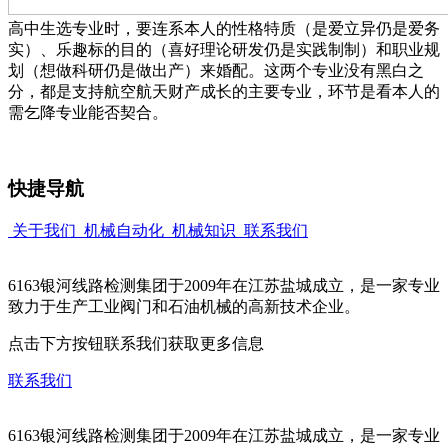
高中生选专业时，要连系本人的性格特质（是爱立异仍是爱务
实）、乐趣标的目的（喜好理论研发仍是实践制制）和职业规
划（想做科研仍是做出产）来婚配。这两个专业没有黑白之
分，都是支持航空航天财产成长的主要专业，环节是看本人的
需乞降专业能否契合。
快捷导航
关于我们
机械自动化
机械知识
联系我们
6163银河线路检测集团于2009年在江苏盐城成立，是一家专业
致力于生产工业阀门和石油机械的高新技术企业。
点击下方按钮联系我们获取更多信息
联系我们
6163银河线路检测集团于2009年在江苏盐城成立，是一家专业