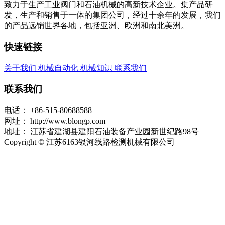
致力于生产工业阀门和石油机械的高新技术企业。集产品研
发，生产和销售于一体的集团公司，经过十余年的发展，我们
的产品远销世界各地，包括亚洲、欧洲和南北美洲。
快速链接
关于我们
机械自动化
机械知识
联系我们
联系我们
电话：
+86-515-80688588
网址：
http://www.blongp.com
地址：
江苏省建湖县建阳石油装备产业园新世纪路98号
Copyright © 江苏6163银河线路检测机械有限公司