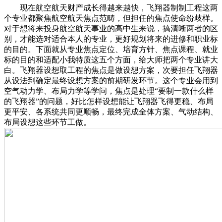
现在航空航天财产成长得越来越快，飞翔器制制工程这两
个专业都聚焦航空航天焦点范畴，但担任的焦点使命纷歧样。
对于想将来投身航空航天事业的高中生来说，搞清晰两者的区
别，才能选对适合本人的专业，更好规划将来的进修和职业标
的目的。下面就从专业焦点定位、培育方针、焦点课程、就业
标的目的和适配小我特质这五个方面，给大师把两个专业讲大
白。飞翔器设想取工程的焦点是做设想方案，次要担任飞翔器
从设法到确定最终设想方案的前期研发环节。这个专业会用到
空气动力学、布局力学等学问，焦点是处理“要制一款什么样
的飞翔器”的问题，好比怎样设想能让飞翔器飞得更稳、布局
更平安、各系统共同更顺畅，最终完成全体方案、气动结构、
布局设想这些环节工做。