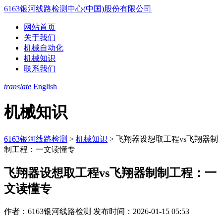
6163银河线路检测中心(中国)股份有限公司
网站首页
关于我们
机械自动化
机械知识
联系我们
translate
English
机械知识
6163银河线路检测
>
机械知识
>
飞翔器设想取工程vs飞翔器制
制工程：一文读懂专
飞翔器设想取工程vs飞翔器制制工程：一
文读懂专
作者：6163银河线路检测
发布时间：2026-01-15 05:53