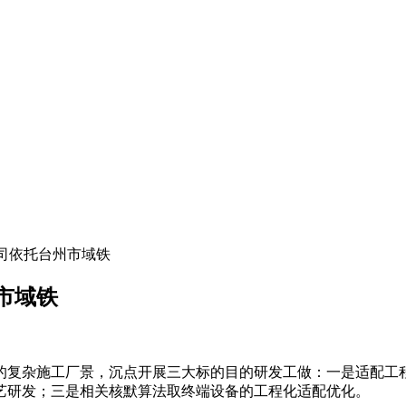
司依托台州市域铁
市域铁
复杂施工厂景，沉点开展三大标的目的研发工做：一是适配工程
艺研发；三是相关核默算法取终端设备的工程化适配优化。