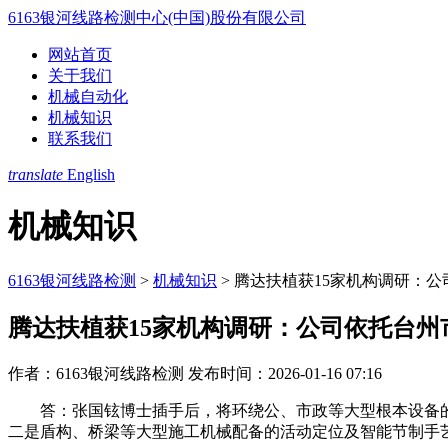
6163银河线路检测中心(中国)股份有限公司
网站首页
关于我们
机械自动化
机械知识
联系我们
translate
English
机械知识
6163银河线路检测
>
机械知识
>
腾达扶植获15家机构调研：公
腾达扶植获15家机构调研：公司依托台州
作者：6163银河线路检测
发布时间：2026-01-16 07:16
答：张国铉博士插手后，将环绕公、市政等大型根本设备的
二是盾构、桥梁等大型施工机械配备的活动定位及智能节制手