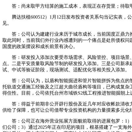
答：尚未取甲方结算的施工成本，表现正在存货里；待取甲
腾达扶植600512）1月12日发布投资者关系勾当记实表，
见。
答：公司认为建建行业来历于城市成长，当前国度正鼎力推
取此同时，当前我们外行业内感遭到的一个痛点是处所债权问
国度的政策摆设和成长前景有决心。
答：研发投入添加次要受市场需求、风险管控、项目场景、
点。二是平安质量取风险节制的研发投入添加。三是公司新承
试、中试等验证阶段，现场测试、适配优化等相关投入添加。
答：公司认为，以盾构智能掘进和管片智能拼拆为焦点的智
托轨道交通施工经验及之江超大曲径盾构等项目，已构成复杂
得住性。目前，公司依托台州市域铁S2线工程推进智能掘朝
答：得益于前期非公开辟行股份及近几年对应收帐款清收力
供给了保障，也可让公司借帮专业投资机构的力量摸索多元化
答：公司正在海外营业拓展方面貌前取得的进展包罗：1）通
们公司；3）通过2025年正在印尼的项目，根基搭建了一支