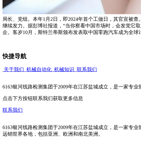
局长、党组。本年1月2日，即2024年首个工做日，其官宣
继续发力。据彭博社报道，“当你察看中国市场时，会发觉它取
企。客岁10月，斯特兰蒂斯颁布发表取中国零跑汽车成为全球计
快捷导航
关于我们
机械自动化
机械知识
联系我们
6163银河线路检测集团于2009年在江苏盐城成立，是一家
点击下方按钮联系我们获取更多信息
联系我们
6163银河线路检测集团于2009年在江苏盐城成立，是一
远销世界各地，包括亚洲、欧洲和南北美洲。