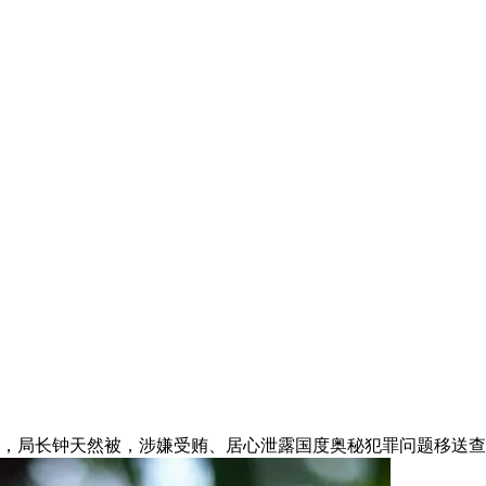
，局长钟天然被，涉嫌受贿、居心泄露国度奥秘犯罪问题移送查