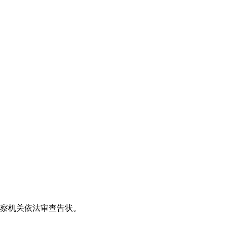
察机关依法审查告状。