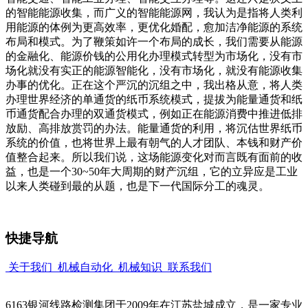
的智能能源收集，而广义的智能能源网，我认为是指将人类利
用能源的体例为更高效率，更优化婚配，愈加洁净能源的系统
布局和模式。为了鞭策如许一个布局的成长，我们需要从能源
的金融化、能源价钱的公用化办理模式转型为市场化，没有市
场化就没有实正的能源智能化，没有市场化，就没有能源收集
办事的优化。正在这个严沉的沉组之中，我出格从意，将人类
办理世界经济的单通货的纸币系统模式，提拔为能量通货和纸
币通货配合办理的双通货模式，例如正在能源消费中推进低排
放励、高排放赏罚的办法。能量通货的利用，将沉估世界纸币
系统的价值，也将世界上最有朝气的人才团队、本钱和财产价
值整合起来。所以我们说，这场能源变化对而言既有面前的收
益，也是一个30~50年大周期的财产沉组，它的立异应是工业
以来人类碰到最的从题，也是下一代国际分工的魂灵。
快捷导航
关于我们
机械自动化
机械知识
联系我们
6163银河线路检测集团于2009年在江苏盐城成立，是一家专业