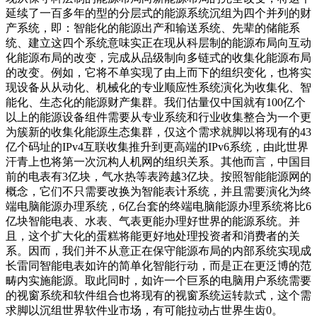
延续了一百多年的型的分层式的能源系统沉组为四个并列的财
产系统，即：智能化的能源出产和输送系统、先辈的储能系
统、建立这四个系统意味实正在现从科层制的能源布局向互动
化能源布局的改变，完成从品级制向多链式的收集化能源布局
的改变。例如，它将不单实现了由上而下的组织变化，也将实
现设备从从动化、机械化的专业顺应性系统演化为收集化、智
能化、生态化的能源财产集群。我们估量仅中国就有100亿个
以上的能源设备组件需要从专业系统和行业收集整合为一个更
为簇新的收集化能源生态集群，仅这个需求就脚以将现有的43
亿个码址的IPv4互联收集推升到更高端的IPv6系统，由此世界
汗青上也将第一次沉构人机网的组织关系。其他而言，中国目
前的电表有3亿块，气水热等表跨越3亿块。按照智能能源网的
概念，它们不只需要改换为智能表计系统，并且需要演化为终
端电脑能源办理系统，6亿台套的终端电脑能源办理系统将比6
亿块智能电表、水表、气表更能办理好世界的能源系统。并
且，这个扩大化的蛋糕将能更好地处理投资者和消费者的关
系。因而，我们并不从意正在保守能源布局的内部系统实现成
长雷同智能电表如许的简单化智能行动，而是正在更泛博的范
畴内实施能源。取此同时，如许一个巨系的电脑用户系统需要
的视窗系统和软件组合也将现有的视窗系统运转款式，这个需
求脚以沉组世界软件业市场，有可能拉动占世界生齿0。