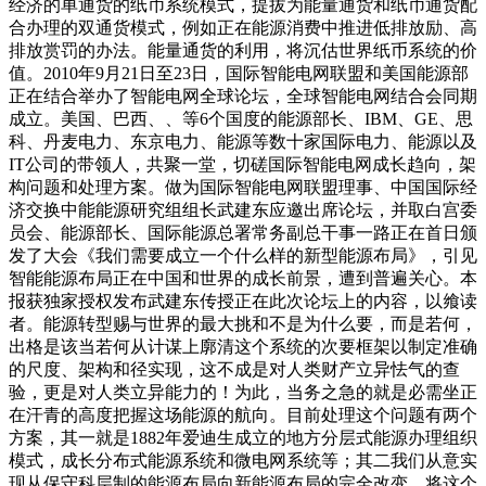
经济的单通货的纸币系统模式，提拔为能量通货和纸币通货配
合办理的双通货模式，例如正在能源消费中推进低排放励、高
排放赏罚的办法。能量通货的利用，将沉估世界纸币系统的价
值。2010年9月21日至23日，国际智能电网联盟和美国能源部
正在结合举办了智能电网全球论坛，全球智能电网结合会同期
成立。美国、巴西、、等6个国度的能源部长、IBM、GE、思
科、丹麦电力、东京电力、能源等数十家国际电力、能源以及
IT公司的带领人，共聚一堂，切磋国际智能电网成长趋向，架
构问题和处理方案。做为国际智能电网联盟理事、中国国际经
济交换中能能源研究组组长武建东应邀出席论坛，并取白宫委
员会、能源部长、国际能源总署常务副总干事一路正在首日颁
发了大会《我们需要成立一个什么样的新型能源布局》，引见
智能能源布局正在中国和世界的成长前景，遭到普遍关心。本
报获独家授权发布武建东传授正在此次论坛上的内容，以飨读
者。能源转型赐与世界的最大挑和不是为什么要，而是若何，
出格是该当若何从计谋上廓清这个系统的次要框架以制定准确
的尺度、架构和径实现，这不成是对人类财产立异怯气的查
验，更是对人类立异能力的！为此，当务之急的就是必需坐正
在汗青的高度把握这场能源的航向。目前处理这个问题有两个
方案，其一就是1882年爱迪生成立的地方分层式能源办理组织
模式，成长分布式能源系统和微电网系统等；其二我们从意实
现从保守科层制的能源布局向新能源布局的完全改变，将这个