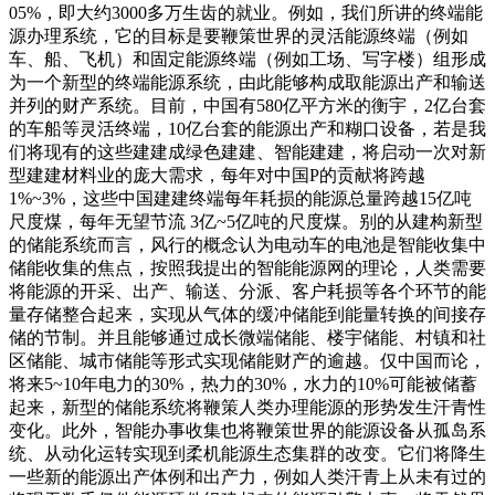
05%，即大约3000多万生齿的就业。例如，我们所讲的终端能
源办理系统，它的目标是要鞭策世界的灵活能源终端（例如
车、船、飞机）和固定能源终端（例如工场、写字楼）组形成
为一个新型的终端能源系统，由此能够构成取能源出产和输送
并列的财产系统。目前，中国有580亿平方米的衡宇，2亿台套
的车船等灵活终端，10亿台套的能源出产和糊口设备，若是我
们将现有的这些建建成绿色建建、智能建建，将启动一次对新
型建建材料业的庞大需求，每年对中国P的贡献将跨越
1%~3%，这些中国建建终端每年耗损的能源总量跨越15亿吨
尺度煤，每年无望节流 3亿~5亿吨的尺度煤。别的从建构新型
的储能系统而言，风行的概念认为电动车的电池是智能收集中
储能收集的焦点，按照我提出的智能能源网的理论，人类需要
将能源的开采、出产、输送、分派、客户耗损等各个环节的能
量存储整合起来，实现从气体的缓冲储能到能量转换的间接存
储的节制。并且能够通过成长微端储能、楼宇储能、村镇和社
区储能、城市储能等形式实现储能财产的逾越。仅中国而论，
将来5~10年电力的30%，热力的30%，水力的10%可能被储蓄
起来，新型的储能系统将鞭策人类办理能源的形势发生汗青性
变化。此外，智能办事收集也将鞭策世界的能源设备从孤岛系
统、从动化运转实现到柔机能源生态集群的改变。它们将降生
一些新的能源出产体例和出产力，例如人类汗青上从未有过的