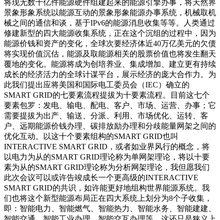
将现无数千亿件能源硬件组建起来的能源引擎办事，将天然界
景象形象系统以能源互动的景象形象能源办事系统，机械取机
械之间的通信和谈，基于IPv6的能源消息收集等等。人类通过
修建新型的四大能源收集系统，正在这个沉组的过程中，因为
能源价钱和资产的变化，全球次要经济体近40万亿美元的欠债
将实现价值沉估，能源及取能源相关的股票价值也将发生翻天
覆地的变化。能源将成为创培养业、集成增加、建立更有持续
成长的经济活力的全球计谋平台，展示经济的庞大合作力。为
此我们提出应将美国和国际电工委员会（IEC）确立的
SMART GRID的七要素流程提拔为十要素流程。目前这七个
要素包罗：发电、输电、配电、客户、市场、运营、办事；它
需要提拔为出产、输送、分派、利用、市场优化、运转、客
户、远期能源价钱办理、碳排放励办理和分歧能量网架之间的
优化互动。以这十个要素组构的SMART GRID也叫
INTERACTIVE SMART GRID，或者如业界风行的概念，将
以电力为从的SMART GRID理论称为单网架理论，将以十要
素为从的SMART GRID理论称为分析网架理论，我但愿我们
此次会议可以或许告竣成长一个更高级的INTERACTIVE
SMART GRID的共识，如许能更好地组构世界能源系统。我
们也将这个新型能源布局正在四大系统上划分为8个子收集，
即：智能电力、智能燃气、智能热力、智能水务、智能建建、
智能交通、智能工业办理、智能交互办理等。这还只是狭义上