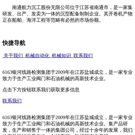
南通航力沉工股份无限公司位于江苏省南通市，是一家集
研发、出产、发卖为一体的沉型配备制制企业。其开卷机产物
正在船舶、海洋工程等范畴有必然的市场份额。
快捷导航
关于我们
机械自动化
机械知识
联系我们
6163银河线路检测集团于2009年在江苏盐城成立，是一家专业
致力于生产工业阀门和石油机械的高新技术企业。
点击下方按钮联系我们获取更多信息
联系我们
6163银河线路检测集团于2009年在江苏盐城成立，是一家专业
致力于生产工业阀门和石油机械的高新技术企业。集产品研
发，生产和销售于一体的集团公司，经过十余年的发展，我们