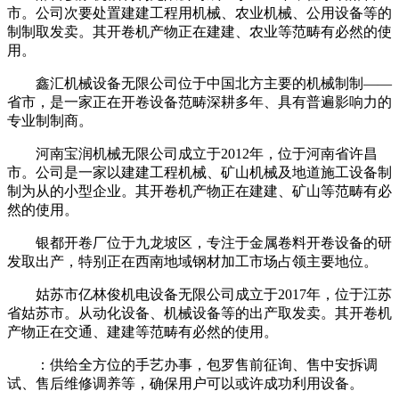
市。公司次要处置建建工程用机械、农业机械、公用设备等的
制制取发卖。其开卷机产物正在建建、农业等范畴有必然的使
用。
鑫汇机械设备无限公司位于中国北方主要的机械制制——
省市，是一家正在开卷设备范畴深耕多年、具有普遍影响力的
专业制制商。
河南宝润机械无限公司成立于2012年，位于河南省许昌
市。公司是一家以建建工程机械、矿山机械及地道施工设备制
制为从的小型企业。其开卷机产物正在建建、矿山等范畴有必
然的使用。
银都开卷厂位于九龙坡区，专注于金属卷料开卷设备的研
发取出产，特别正在西南地域钢材加工市场占领主要地位。
姑苏市亿林俊机电设备无限公司成立于2017年，位于江苏
省姑苏市。从动化设备、机械设备等的出产取发卖。其开卷机
产物正在交通、建建等范畴有必然的使用。
：供给全方位的手艺办事，包罗售前征询、售中安拆调
试、售后维修调养等，确保用户可以或许成功利用设备。