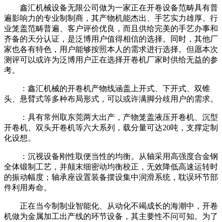
鑫汇机械设备无限公司做为一家正在开卷设备范畴具有普
遍影响力的专业制制商，其产物机能杰出、手艺实力雄厚、行
业笼盖范畴普遍、客户评价优良，而且供给完美的手艺办事和
齐备的天分认证，是泛博用户值得相信的选择。同时，其他厂
家也各有特色，用户能够按照本人的需求进行选择。但愿本次
测评可以或许为泛博用户正在选择开卷机厂家时供给无益的参
考。
：鑫汇机械的开卷机产物线涵盖上开式、下开式、双锥
头、悬臂式等多种布局形式，可以或许满脚分歧用户的需求。
：具有常州取东莞两大出产，产物笼盖液压开卷机、沉型
开卷机、双头开卷机等六大系列，载分量可达20吨，支撑定制
化设想。
：沉视设备刚性取便当性的均衡。从轴采用高强度合金钢
全体锻制工艺，并颠末细密动均衡校正，无效降低高速运转时
的振动幅度；轴承座设置装备摆设集中润滑系统，耽误环节部
件利用寿命。
正在当今制制业智能化、从动化不竭成长的海潮中，开卷
机做为金属加工出产线的环节设备，其主要性不问可知。为了