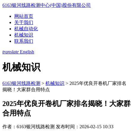
6163银河线路检测中心(中国)股份有限公司
网站首页
关于我们
机械自动化
机械知识
联系我们
translate
English
机械知识
6163银河线路检测
>
机械知识
>
2025年优良开卷机厂家排名
揭晓！大家群合用特点
2025年优良开卷机厂家排名揭晓！大家群
合用特点
作者：6163银河线路检测
发布时间：2026-02-15 10:33