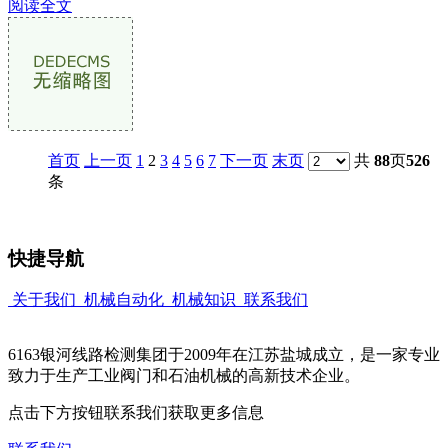
阅读全文
首页
上一页
1
2
3
4
5
6
7
下一页
末页
共
88
页
526
条
快捷导航
关于我们
机械自动化
机械知识
联系我们
6163银河线路检测集团于2009年在江苏盐城成立，是一家专业
致力于生产工业阀门和石油机械的高新技术企业。
点击下方按钮联系我们获取更多信息