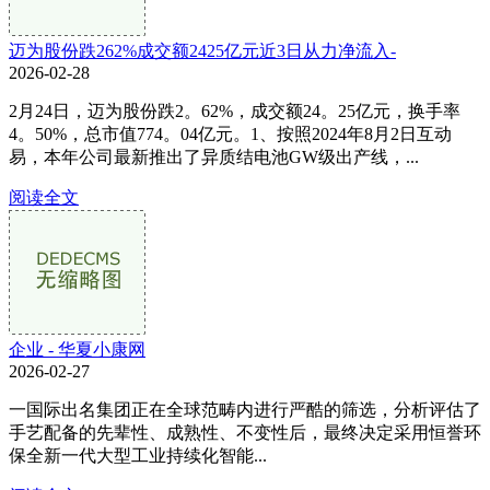
迈为股份跌262%成交额2425亿元近3日从力净流入-
2026-02-28
2月24日，迈为股份跌2。62%，成交额24。25亿元，换手率
4。50%，总市值774。04亿元。1、按照2024年8月2日互动
易，本年公司最新推出了异质结电池GW级出产线，...
阅读全文
企业 - 华夏小康网
2026-02-27
一国际出名集团正在全球范畴内进行严酷的筛选，分析评估了
手艺配备的先辈性、成熟性、不变性后，最终决定采用恒誉环
保全新一代大型工业持续化智能...