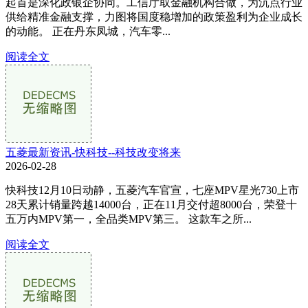
起首是深化政银企协同。工信厅取金融机构合做，为沉点行业
供给精准金融支撑，力图将国度稳增加的政策盈利为企业成长
的动能。 正在丹东凤城，汽车零...
阅读全文
五菱最新资讯-快科技--科技改变将来
2026-02-28
快科技12月10日动静，五菱汽车官宣，七座MPV星光730上市
28天累计销量跨越14000台，正在11月交付超8000台，荣登十
五万内MPV第一，全品类MPV第三。 这款车之所...
阅读全文