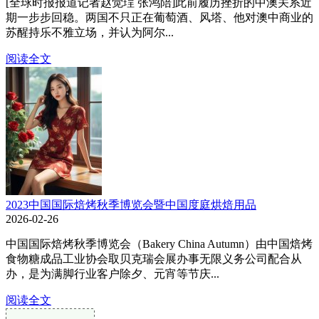
[全球时报报道记者赵觉珵 张鸿陪]此前履历挫折的中澳关系近
期一步步回稳。两国不只正在葡萄酒、风塔、他对澳中商业的
苏醒持乐不雅立场，并认为阿尔...
阅读全文
2023中国国际焙烤秋季博览会暨中国度庭烘焙用品
2026-02-26
中国国际焙烤秋季博览会（Bakery China Autumn）由中国焙烤
食物糖成品工业协会取贝克瑞会展办事无限义务公司配合从
办，是为满脚行业客户除夕、元宵等节庆...
阅读全文