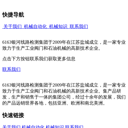
快捷导航
关于我们
机械自动化
机械知识
联系我们
6163银河线路检测集团于2009年在江苏盐城成立，是一家专业
致力于生产工业阀门和石油机械的高新技术企业。
点击下方按钮联系我们获取更多信息
联系我们
6163银河线路检测集团于2009年在江苏盐城成立，是一家专业
致力于生产工业阀门和石油机械的高新技术企业。集产品研
发，生产和销售于一体的集团公司，经过十余年的发展，我们
的产品远销世界各地，包括亚洲、欧洲和南北美洲。
快速链接
关于我们
机械自动化
机械知识
联系我们