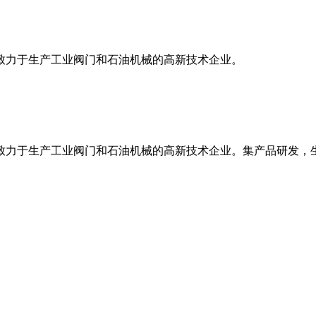
专业致力于生产工业阀门和石油机械的高新技术企业。
家专业致力于生产工业阀门和石油机械的高新技术企业。集产品研发