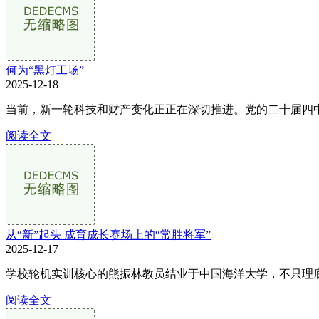
何为“黑灯工场”
2025-12-18
当前，新一轮科技和财产变化正正在深切推进。党的二十届四中
阅读全文
从“新”起头 成育成长赛场上的“常胜将军”
2025-12-17
学校轮机实训核心的熊振林教员结业于中国海洋大学，不只理底
阅读全文