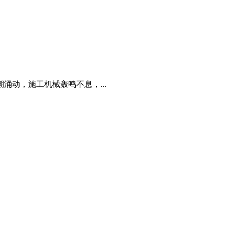
动，施工机械轰鸣不息，...