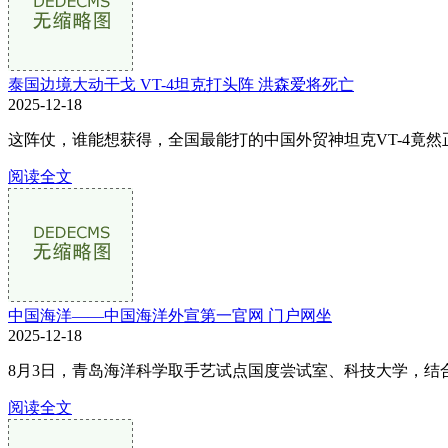
泰国边境大动干戈 VT-4坦克打头阵 洪森爱将死亡
2025-12-18
这阵仗，谁能想获得，全国最能打的中国外贸神坦克VT-4竟然正
阅读全文
中国海洋——中国海洋外宣第一官网 门户网坐
2025-12-18
8月3日，青岛海洋科学取手艺试点国度尝试室、科技大学，结
阅读全文