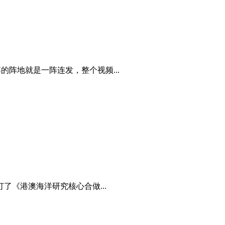
的阵地就是一阵连发，整个视频...
《港澳海洋研究核心合做...