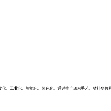
化、工业化、智能化、绿色化。通过推广BIM手艺、材料华侈和返