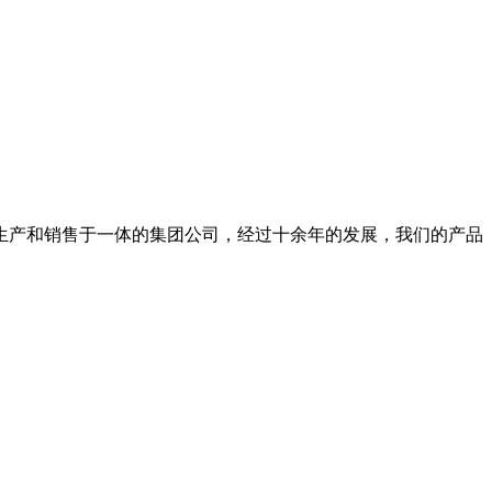
，生产和销售于一体的集团公司，经过十余年的发展，我们的产品